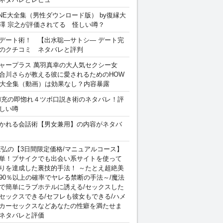
INE大全集（男性ダウンロード版） by復縁大
澤 宗之が評価されてる 怪しい噂？
デート術！ 【出水聡―サトシ― デート完
のクチコミ ネタバレと評判
ャープラス 萬羽真幸の大人気セクシー女
合川さらが教える彼に愛されるためのHOW
sex 大全集（動画）は効果なし？内容暴露
和充の即惚れ４ツボ口説き術のネタバレ！評
しい噂
かれる会話術【男女兼用】の内容がネタバ
康弘の【3日間限定価格/マニュアルコース】
単！ブサイクでも出会い系サイトを使って
りを達成した裏技的手法！ ～たとえ超絶美
90％以上の確率でヤレる禁断の手法～/魔法
で簡単にラブホテルに誘える/セックスした
セックスできる/セフレも彼女もできる/ハメ
カーセックスなどあなたの性癖を満たせま
ネタバレと評価