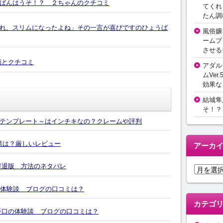
ばんはうそ！？ ２ちゃんのクチコミ
てくれ
たん調
れ、スリムになったよね」その一言が喜びですのひょうば
風俗嬢
ームプ
させる
価とクチコミ
アダル
ムVer.
効果な
結城隼
そ！？
テンプレート～はインチキなの？クレームや評判
効果は？厳しいレビュー
アーカ
撃退版 方法のネタバレ
ア
ー
の体験談 ブログの口コミは？
カ
イ
カテゴ
ブ
4の手口の体験談 ブログの口コミは？