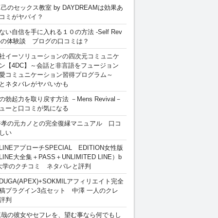
卓己のセックス教室 by DAYDREAMは効果あ
コミがヤバイ？
ない自信を手に入れる１０の方法 -Self Rev
ion-の体験談 ブログの口コミは？
社イーソリューションの四次元コミュニケ
ン【4DC】～会話と非言語をフュージョン
愛コミュニケーション習得プログラム～
とネタバレがヤバいかも
勃起力を取り戻す方法 －Mens Revival－
ューと口コミが気になる
裕孝の元カノとの完全復縁マニュアル 口コ
しい
INEアプローチSPECIAL EDITION女性版
INE大全集＋PASS＋UNLIMITED LINE）b
大学のクチコミ ネタバレと評判
DUGA(APEX)+SOKMILアフィリエイト完全
稿プラグイン3点セット 中澤 一人のクレ
評判
慎哉の彼女やセフレを、望む事なら何でもし