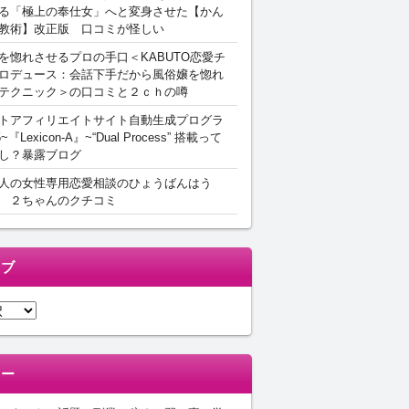
る「極上の奉仕女」へと変身させた【かん
教術】改正版 口コミが怪しい
を惚れさせるプロの手口＜KABUTO恋愛チ
ロデュース：会話下手だから風俗嬢を惚れ
テクニック＞の口コミと２ｃｈの噂
トアフィリエイトサイト自動生成プログラ
5~『Lexicon-A』~“Dual Process” 搭載って
し？暴露ブログ
人の女性専用恋愛相談のひょうばんはう
 ２ちゃんのクチコミ
イブ
リー