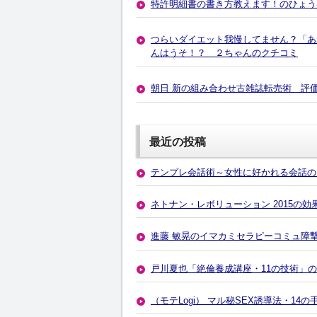
特許明細書の書き方教えます！のひょう
つらいダイエット我慢してません？「あ
んはうそ！？ ２ちゃんのクチコミ
朝日 新の組み合わせ古雑誌転売術 評
最近の投稿
テンプレ会話術～女性に好かれる会話の
ネトナン・レボリューション 2015の
進藤 敏晃のイマカミセラピーコミュ障
戸川夏也「絶倫養成講座・11の技術」
（モテLogi） マル秘SEX誘導法・1