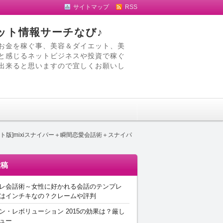
サイトマップ
RSS
ット情報サーチなび♪
お金を稼ぐ事、美容＆ダイエット、美
と感じるネットビジネスや投資で稼ぐ
出来ると思いますので宜しくお願いし
ト版]mixiスナイパー＋瞬間恋愛会話術＋スナイパ
投稿
レ会話術～女性に好かれる会話のテンプレ
はインチキなの？クレームや評判
ン・レボリューション 2015の効果は？厳し
ュー