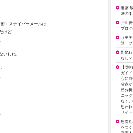
進藤 
法のネ
戸川夏
会話術＋スナイパーメールは
ブログ
だけど
（モテ
。
談 ブ
即惚れ
ないしね。
なし？
【“別
・
ガイド
。
心に自
省点か
己分析
ニック
なく、
思われ
サイト
。
思春期の
をつく
真実！