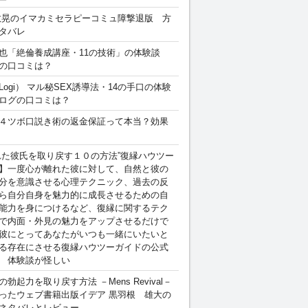
敏晃のイマカミセラピーコミュ障撃退版 方
タバレ
也「絶倫養成講座・11の技術」の体験談
の口コミは？
Logi） マル秘SEX誘導法・14の手口の体験
ログの口コミは？
４ツボ口説き術の返金保証って本当？効果
れた彼氏を取り戻す１０の方法”復縁ハウツー
】一度心が離れた彼に対して、自然と彼の
分を意識させる心理テクニック、過去の反
ら自分自身を魅力的に成長させるための自
能力を身につけるなど、復縁に関するテク
で内面・外見の魅力をアップさせるだけで
彼にとってあなたがいつも一緒にいたいと
る存在にさせる復縁ハウツーガイドの公式
 体験談が怪しい
勃起力を取り戻す方法 －Mens Revival－
ったウェブ書籍出版イデア 黒羽根 雄大の
ネタバレとレビュー