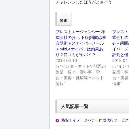
チャレンジしたほうがよさそう
関連
プレストエージェンシー 株
プレスト
式会社の[セット版]瞬間恋愛
式会社の[セ
会話術＋スナイパーメール
er＋瞬
＋mixiスナイパーは効果あ
イパーメ
り？口コミがヤバイ？
評判と怪
2018-06-10
2019-04
In “インターネットで話題の
In “
副業・稼ぐ・習い事・学
副業・稼
習・美容・健康等々ネット
習・美容
情報”
情報”
人気記事一覧
格安！イメージバナー作成代行サービス