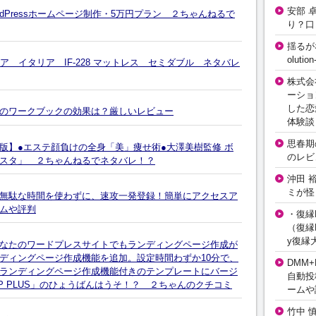
安部 
のWordPressホームページ制作・5万円プラン ２ちゃんねるで
り？口
揺るが
olut
 イタリア IF-228 マットレス セミダブル ネタバレ
株式会
ーショ
した恋
のワークブックの効果は？厳しいレビュー
体験談
思春期の
版】●エステ顔負けの全身「美」痩せ術●大澤美樹監修 ボ
のレビ
スタ」 ２ちゃんねるでネタバレ！？
沖田 
ミが怪
無駄な時間を使わずに、速攻一発登録！簡単にアクセスア
ムや評判
・復縁L
（復縁L
y復縁
なたのワードプレスサイトでもランディングページ作成が
ディングページ作成機能を追加。設定時間わずか10分で、
DMM+
ランディングページ作成機能付きのテンプレートにバージ
自動投
P PLUS」のひょうばんはうそ！？ ２ちゃんのクチコミ
ームや
竹中 