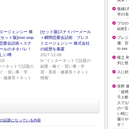
復縁L
学の滝
プロの
結術】
エージェンシー 株
[セット版]スナイパーメール
ット版]mixi snip
＋瞬間恋愛会話術 プレス
プレジ
優、百
間恋愛会話術＋スナ
トエージェンシー 株式会社
to 
ールのネタバレ！
の経歴を暴露
しい噂
2017-12-06
楳之 
-18
In “インターネットで話題の
判と怪
インターネットで話題の
副業・稼ぐ・習い事・学
人に好
ぐ・習い事・学
習・美容・健康等々ネット
レ
・健康等々ネット
情報”
長野 
「超簡
千人斬
人でも
の一言
い時に
撮りや
の話題になっている内容
す！ 