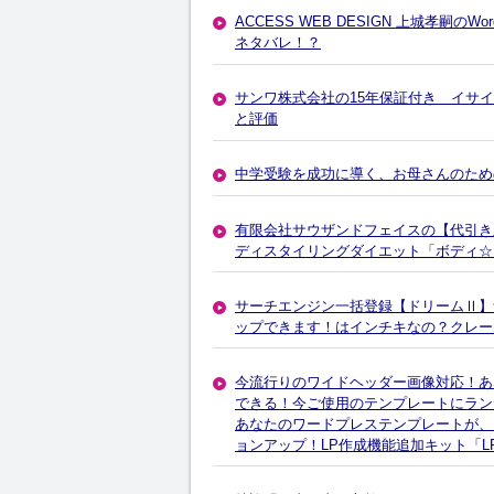
ACCESS WEB DESIGN 上城孝嗣
ネタバレ！？
サンワ株式会社の15年保証付き イサイア
と評価
中学受験を成功に導く、お母さんのため
有限会社サウザンドフェイスの【代引き
ディスタイリングダイエット「ボディ☆
サーチエンジン一括登録【ドリームⅡ】
ップできます！はインチキなの？クレー
今流行りのワイドヘッダー画像対応！あ
できる！今ご使用のテンプレートにラン
あなたのワードプレステンプレートが、
ョンアップ！LP作成機能追加キット「L