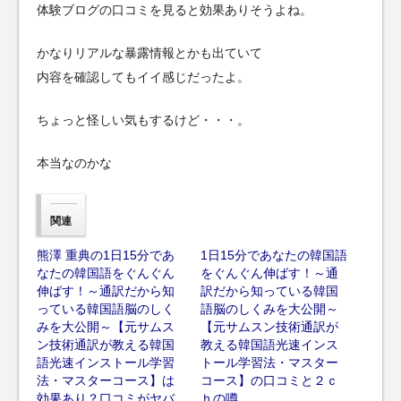
体験ブログの口コミを見ると効果ありそうよね。
かなりリアルな暴露情報とかも出ていて
内容を確認してもイイ感じだったよ。
ちょっと怪しい気もするけど・・・。
本当なのかな
関連
熊澤 重典の1日15分であ
1日15分であなたの韓国語
なたの韓国語をぐんぐん
をぐんぐん伸ばす！～通
伸ばす！～通訳だから知
訳だから知っている韓国
っている韓国語脳のしく
語脳のしくみを大公開～
みを大公開～【元サムス
【元サムスン技術通訳が
ン技術通訳が教える韓国
教える韓国語光速インス
語光速インストール学習
トール学習法・マスター
法・マスターコース】は
コース】の口コミと２ｃ
効果あり？口コミがヤバ
ｈの噂