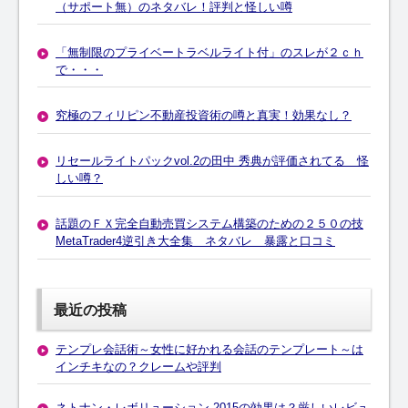
（サポート無）のネタバレ！評判と怪しい噂
「無制限のプライベートラベルライト付」のスレが２ｃｈ
で・・・
究極のフィリピン不動産投資術の噂と真実！効果なし？
リセールライトパックvol.2の田中 秀典が評価されてる 怪
しい噂？
話題のＦＸ完全自動売買システム構築のための２５０の技
MetaTrader4逆引き大全集 ネタバレ 暴露と口コミ
最近の投稿
テンプレ会話術～女性に好かれる会話のテンプレート～は
インチキなの？クレームや評判
ネトナン・レボリューション 2015の効果は？厳しいレビュ