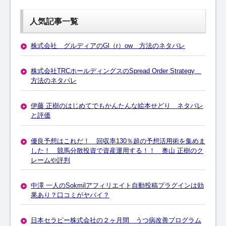
人気記事一覧
株式会社 グルディアのGl（r）ow 方法のネタバレ
株式会社TRCホールディングスのSpread Order Strategy
方法のネタバレ
伊藤 正樹のはじめてでもかんたんな絵本せどり ネタバレ
と評価
優良予想はこれだ！ 回収率130％超の予想活用術を集めま
した！ 競馬分散投資で資産運用する！！ 奥山 正樹のク
レームや評判
中澤 一人のSokmilアフィリエイト自動投稿プラグインは効
果あり？口コミがヤバイ？
日本セラピー株式会社の２ヶ月間 うつ病改善プログラム