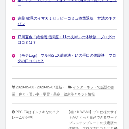
ー
進藤 敏晃のイマカミセラピーコミュ障撃退版 方法のネタ
バレ
戸川夏也「絶倫養成講座・11の技術」の体験談 ブログの
口コミは？
（モテLogi） マル秘SEX誘導法・14の手口の体験談 ブロ
グの口コミは？
2020-05-08
（2020-05-07更新）
インターネットで話題の副
業・稼ぐ・習い事・学習・美容・健康等々ネット情報
PPC EXはインチキなの？ク
【極：KIWAMI】プロ仕様のサイ
レームや評判
トがさくっと量産できるワード
プレステンプレートの決定版の
体験談 ブログの口コミは？