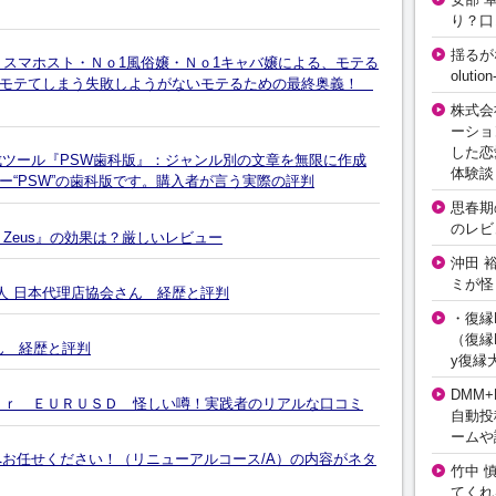
り？口
揺るが
リスマホスト・Ｎｏ1風俗嬢・Ｎｏ1キャバ嬢による、モテる
olut
もモテてしまう失敗しようがないモテるための最終奥義！
株式会
ーショ
した恋
章自動作成ツール『PSW歯科版』：ジャンル別の文章を無限に作成
体験談
“PSW”の歯科版です。購入者が言う実際の評判
思春期の
のレビ
 Zeus』の効果は？厳しいレビュー
沖田 
ミが怪
人 日本代理店協会さん 経歴と評判
・復縁L
（復縁L
ん 経歴と評判
y復縁
DMM+
ｊｒ ＥＵＲＵＳＤ 怪しい噂！実践者のリアルな口コミ
自動投
ームや
へお任せください！（リニューアルコース/A）の内容がネタ
竹中 
てくれ