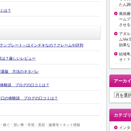
たん調
ミは？
風俗嬢
ームプ
させる
アダル
ムVer.
効果な
テンプレート～はインチキなの？クレームや評判
結城隼
効果は？厳しいレビュー
そ！？
撃退版 方法のネタバレ
アーカ
の体験談 ブログの口コミは？
ア
4の手口の体験談 ブログの口コミは？
ー
カ
イ
カテゴ
ブ
・稼ぐ・習い事・学習・美容・健康等々ネット情報
インタ