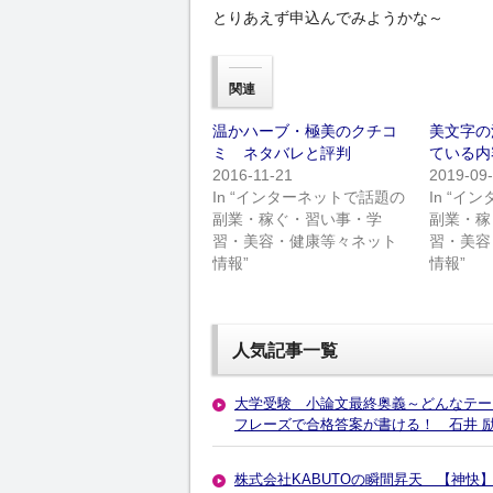
とりあえず申込んでみようかな～
関連
温かハーブ・極美のクチコ
美文字の
ミ ネタバレと評判
ている内
2016-11-21
2019-09
In “インターネットで話題の
In “
副業・稼ぐ・習い事・学
副業・稼
習・美容・健康等々ネット
習・美容
情報”
情報”
人気記事一覧
大学受験 小論文最終奥義～どんなテー
フレーズで合格答案が書ける！ 石井 
株式会社KABUTOの瞬間昇天 【神