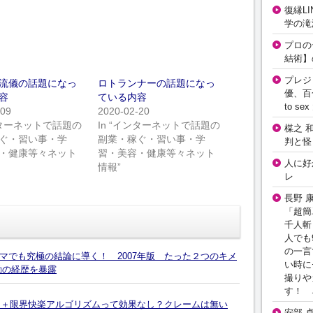
復縁L
学の滝
プロの
結術】
プレジ
流儀の話題になっ
ロトランナーの話題になっ
優、百
容
ている内容
to 
-09
2020-02-20
インターネットで話題の
In “インターネットで話題の
楳之 
ぐ・習い事・学
副業・稼ぐ・習い事・学
判と怪
・健康等々ネット
習・美容・健康等々ネット
人に好
情報”
レ
長野 
「超簡
千人斬
人でも
の一言
マでも究極の結論に導く！ 2007年版 たった２つのキメ
い時に
励の経歴を暴露
撮りや
す！ 
快】＋限界快楽アルゴリズムって効果なし？クレームは無い
安部 