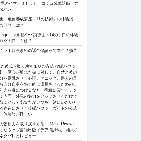
敏晃のイマカミセラピーコミュ障撃退版 方
タバレ
也「絶倫養成講座・11の技術」の体験談
の口コミは？
Logi） マル秘SEX誘導法・14の手口の体験
ログの口コミは？
４ツボ口説き術の返金保証って本当？効果
れた彼氏を取り戻す１０の方法”復縁ハウツー
】一度心が離れた彼に対して、自然と彼の
分を意識させる心理テクニック、過去の反
ら自分自身を魅力的に成長させるための自
能力を身につけるなど、復縁に関するテク
で内面・外見の魅力をアップさせるだけで
彼にとってあなたがいつも一緒にいたいと
る存在にさせる復縁ハウツーガイドの公式
 体験談が怪しい
勃起力を取り戻す方法 －Mens Revival－
ったウェブ書籍出版イデア 黒羽根 雄大の
ネタバレとレビュー