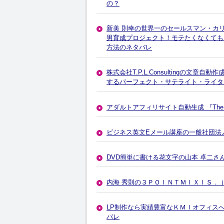
の？
新美 則幸の世界一のセールスマン・カ
男育成プロジェクト！モテたくなくて
方法のネタバレ
株式会社T.P.L.Consultingの文
するパーフェクト・サテライト・ライター
アダルトアフィリサイト自動生成 『The
ビジネス英文Eメール講座の一般社団法
DVD簡単に書ける花文字の山本 卓二さ
内海 秀則の３ＰＯＩＮＴＭＩＸＩＳ．
LP制作なら実績豊富なＫＭＩオフィス
バレ