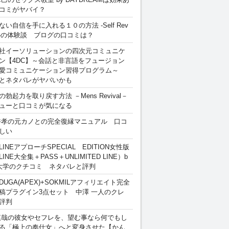
コミがヤバイ？
ない自信を手に入れる１０の方法 -Self Rev
ion-の体験談 ブログの口コミは？
社イーソリューションの四次元コミュニケ
ン【4DC】～会話と非言語をフュージョン
愛コミュニケーション習得プログラム～
とネタバレがヤバいかも
勃起力を取り戻す方法 －Mens Revival－
ューと口コミが気になる
裕孝の元カノとの完全復縁マニュアル 口コ
しい
INEアプローチSPECIAL EDITION女性版
INE大全集＋PASS＋UNLIMITED LINE）b
大学のクチコミ ネタバレと評判
DUGA(APEX)+SOKMILアフィリエイト完全
稿プラグイン3点セット 中澤 一人のクレ
評判
慎哉の彼女やセフレを、望む事なら何でもし
る「極上の奉仕女」へと変身させた【かん