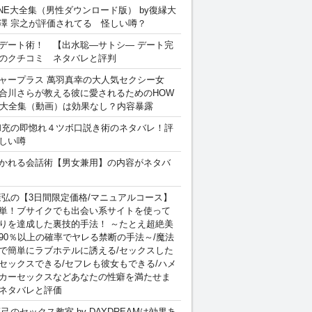
INE大全集（男性ダウンロード版） by復縁大
澤 宗之が評価されてる 怪しい噂？
デート術！ 【出水聡―サトシ― デート完
のクチコミ ネタバレと評判
ャープラス 萬羽真幸の大人気セクシー女
合川さらが教える彼に愛されるためのHOW
sex 大全集（動画）は効果なし？内容暴露
和充の即惚れ４ツボ口説き術のネタバレ！評
しい噂
かれる会話術【男女兼用】の内容がネタバ
康弘の【3日間限定価格/マニュアルコース】
単！ブサイクでも出会い系サイトを使って
りを達成した裏技的手法！ ～たとえ超絶美
90％以上の確率でヤレる禁断の手法～/魔法
で簡単にラブホテルに誘える/セックスした
セックスできる/セフレも彼女もできる/ハメ
カーセックスなどあなたの性癖を満たせま
ネタバレと評価
卓己のセックス教室 by DAYDREAMは効果あ