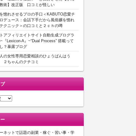
教術】改正版 口コミが怪しい
を惚れさせるプロの手口＜KABUTO恋愛チ
ロデュース：会話下手だから風俗嬢を惚れ
テクニック＞の口コミと２ｃｈの噂
トアフィリエイトサイト自動生成プログラ
5~『Lexicon-A』~“Dual Process” 搭載って
し？暴露ブログ
人の女性専用恋愛相談のひょうばんはう
 ２ちゃんのクチコミ
イブ
リー
ーネットで話題の副業・稼ぐ・習い事・学