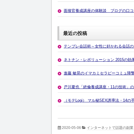
面接官養成講座の体験談 ブログの口コ
最近の投稿
テンプレ会話術～女性に好かれる会話の
ネトナン・レボリューション 2015の
進藤 敏晃のイマカミセラピーコミュ障
戸川夏也「絶倫養成講座・11の技術」
（モテLogi） マル秘SEX誘導法・1
2020-05-06
インターネットで話題の副業