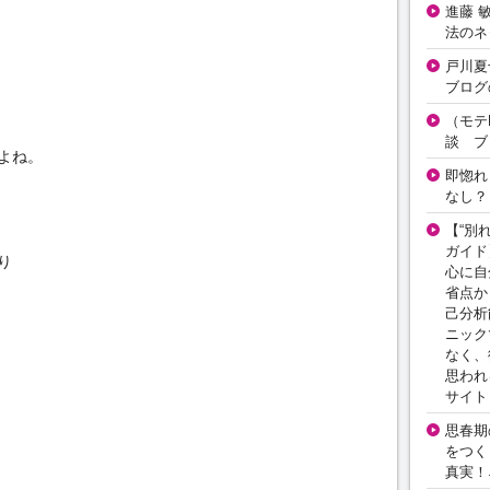
進藤 
法のネ
戸川夏
ブログ
（モテ
談 ブ
よね。
即惚れ
なし？
【“別
ガイド
り
心に自
省点か
己分析
ニック
なく、
思われ
サイト
思春期の
をつく
真実！