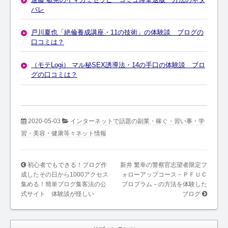
バレ
戸川夏也「絶倫養成講座・11の技術」の体験談 ブログの
口コミは？
（モテLogi） マル秘SEX誘導法・14の手口の体験談 ブロ
グの口コミは？
2020-05-03
インターネットで話題の副業・稼ぐ・習い事・学
習・美容・健康等々ネット情報
初心者でもできる！ブログ作
新井 繁幸の警察官志望者限定フ
成したその日から1000アクセス
ォローアップコース－ＰＦＵＣ
集める！簡単ブログ集客法の公
プロプラム－の方法を体験した
式サイト 体験談が怪しい
ブログ