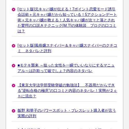
[セット版]元キャバ嬢が伝える！7ポイント恋愛モード誘引
会話術＋元キャバ嬢だから知っている！5アクションデート
術＋元キャバ嬢が教える！人気キャバ嬢が次々と落とされ
た驚愕の口説きテクニック[M.T]の体験談 ブログの口コミ
は？
[セット版]風俗嬢スナイパー＆キャバ嬢スナイパーのクチコ
ミ ネタバレと評判
■モテキ襲来 ～狙った女性を一瞬でいいなりにするマニュ
アル～は詐欺って嘘でしょ？内容のネタバレ
【東京大学法学部受験突破の勉強法】 不器用だからでき
る“逆転合格の極意”の口コミと内容のネタバレ！実態が２ｃ
ｈに流出？
飯野 和華子のパワースポット・ブレスレット購入者が言う
実際の評判