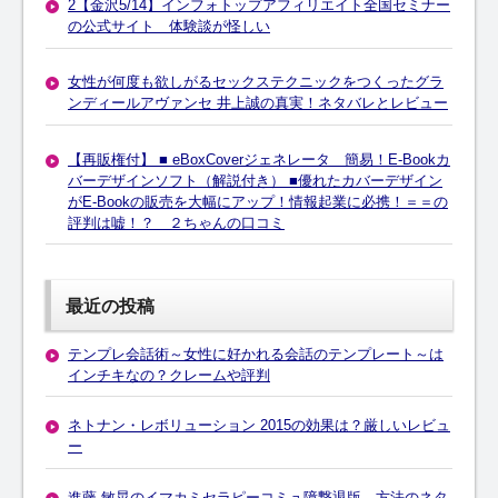
2【金沢5/14】インフォトップアフィリエイト全国セミナー
の公式サイト 体験談が怪しい
女性が何度も欲しがるセックステクニックをつくったグラ
ンディールアヴァンセ 井上誠の真実！ネタバレとレビュー
【再販権付】 ■ eBoxCoverジェネレータ 簡易！E-Bookカ
バーデザインソフト（解説付き） ■優れたカバーデザイン
がE-Bookの販売を大幅にアップ！情報起業に必携！＝＝の
評判は嘘！？ ２ちゃんの口コミ
最近の投稿
テンプレ会話術～女性に好かれる会話のテンプレート～は
インチキなの？クレームや評判
ネトナン・レボリューション 2015の効果は？厳しいレビュ
ー
進藤 敏晃のイマカミセラピーコミュ障撃退版 方法のネタ