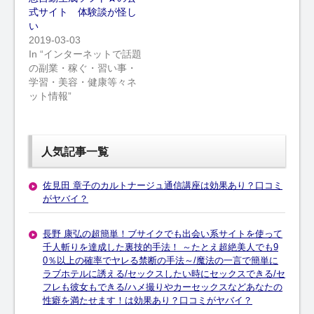
式サイト 体験談が怪し
い
2019-03-03
In “インターネットで話題
の副業・稼ぐ・習い事・
学習・美容・健康等々ネ
ット情報”
人気記事一覧
佐見田 章子のカルトナージュ通信講座は効果あり？口コミ
がヤバイ？
長野 康弘の超簡単！ブサイクでも出会い系サイトを使って
千人斬りを達成した裏技的手法！ ～たとえ超絶美人でも9
0％以上の確率でヤレる禁断の手法～/魔法の一言で簡単に
ラブホテルに誘える/セックスしたい時にセックスできる/セ
フレも彼女もできる/ハメ撮りやカーセックスなどあなたの
性癖を満たせます！は効果あり？口コミがヤバイ？