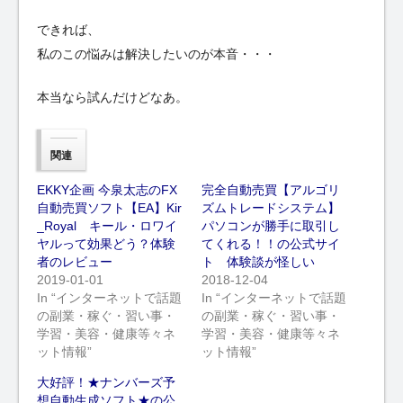
できれば、
私のこの悩みは解決したいのが本音・・・
本当なら試んだけどなあ。
関連
EKKY企画 今泉太志のFX
完全自動売買【アルゴリ
自動売買ソフト【EA】Kir
ズムトレードシステム】
_Royal キール・ロワイ
パソコンが勝手に取引し
ヤルって効果どう？体験
てくれる！！の公式サイ
者のレビュー
ト 体験談が怪しい
2019-01-01
2018-12-04
In “インターネットで話題
In “インターネットで話題
の副業・稼ぐ・習い事・
の副業・稼ぐ・習い事・
学習・美容・健康等々ネ
学習・美容・健康等々ネ
ット情報”
ット情報”
大好評！★ナンバーズ予
想自動生成ソフト★の公