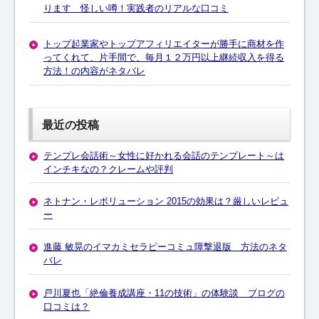
ります 怪しい噂！実践者のリアルな口コミ
トップ起業家やトップアフィリエイターが勝手に商材を作
ってくれて、片手間で、毎月１２万円以上継続収入を得る
方法！の内容がネタバレ
最近の投稿
テンプレ会話術～女性に好かれる会話のテンプレート～は
インチキなの？クレームや評判
ネトナン・レボリューション 2015の効果は？厳しいレビュ
ー
進藤 敏晃のイマカミセラピーコミュ障撃退版 方法のネタ
バレ
戸川夏也「絶倫養成講座・11の技術」の体験談 ブログの
口コミは？