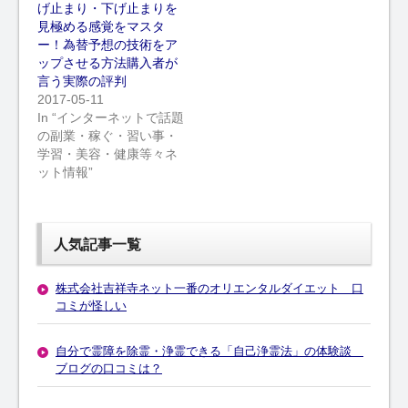
げ止まり・下げ止まりを
見極める感覚をマスタ
ー！為替予想の技術をア
ップさせる方法購入者が
言う実際の評判
2017-05-11
In “インターネットで話題
の副業・稼ぐ・習い事・
学習・美容・健康等々ネ
ット情報”
人気記事一覧
株式会社吉祥寺ネット一番のオリエンタルダイエット 口
コミが怪しい
自分で霊障を除霊・浄霊できる「自己浄霊法」の体験談
ブログの口コミは？