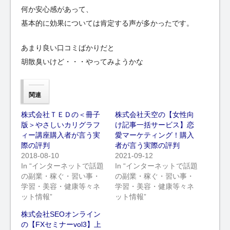
何か安心感があって、
基本的に効果については肯定する声が多かったです。
あまり良い口コミばかりだと
胡散臭いけど・・・やってみようかな
関連
株式会社ＴＥＤの＜冊子
株式会社天空の【女性向
版＞やさしいカリグラフ
け記事一括サービス】恋
ィー講座購入者が言う実
愛マーケティング！購入
際の評判
者が言う実際の評判
2018-08-10
2021-09-12
In “インターネットで話題
In “インターネットで話題
の副業・稼ぐ・習い事・
の副業・稼ぐ・習い事・
学習・美容・健康等々ネ
学習・美容・健康等々ネ
ット情報”
ット情報”
株式会社SEOオンライン
の【FXセミナーvol3】上