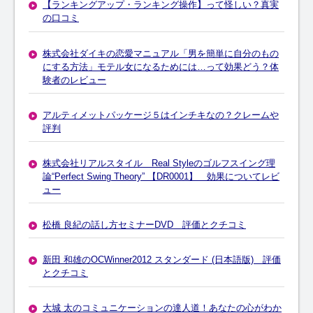
【ランキングアップ・ランキング操作】って怪しい？真実
の口コミ
株式会社ダイキの恋愛マニュアル「男を簡単に自分のもの
にする方法」モテル女になるためには…って効果どう？体
験者のレビュー
アルティメットパッケージ５はインチキなの？クレームや
評判
株式会社リアルスタイル Real Styleのゴルフスイング理
論“Perfect Swing Theory” 【DR0001】 効果についてレビ
ュー
松橋 良紀の話し方セミナーDVD 評価とクチコミ
新田 和雄のOCWinner2012 スタンダード (日本語版) 評価
とクチコミ
大城 太のコミュニケーションの達人道！あなたの心がわか