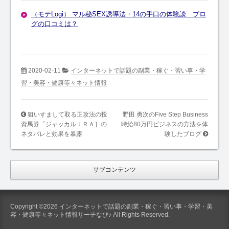
（モテLogi） マル秘SEX誘導法・14の手口の体験談 ブロ
グの口コミは？
2020-02-11
インターネットで話題の副業・稼ぐ・習い事・学
習・美容・健康等々ネット情報
狙いすまして取る正攻法の投
野田 勇次のFive Step Business
資馬券「ジャッカルＪＲＡ］の
時給80万円ビジネスの方法を体
ネタバレと効果を暴露
験したブログ
サブコンテンツ
Copyright ©2026 インターネットで話題の副業・稼ぐ・習い事・学習・美
容・健康等々ネット情報サーチなび♪ All Rights Reserved.