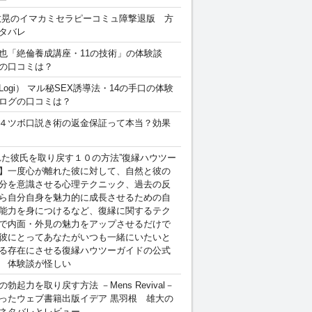
敏晃のイマカミセラピーコミュ障撃退版 方
タバレ
也「絶倫養成講座・11の技術」の体験談
の口コミは？
Logi） マル秘SEX誘導法・14の手口の体験
ログの口コミは？
４ツボ口説き術の返金保証って本当？効果
れた彼氏を取り戻す１０の方法”復縁ハウツー
】一度心が離れた彼に対して、自然と彼の
分を意識させる心理テクニック、過去の反
ら自分自身を魅力的に成長させるための自
能力を身につけるなど、復縁に関するテク
で内面・外見の魅力をアップさせるだけで
彼にとってあなたがいつも一緒にいたいと
る存在にさせる復縁ハウツーガイドの公式
 体験談が怪しい
勃起力を取り戻す方法 －Mens Revival－
ったウェブ書籍出版イデア 黒羽根 雄大の
ネタバレとレビュー