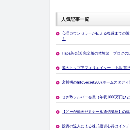
人気記事一覧
心理カウンセラーが伝える復縁までの近
ミ
Hapa英会話 完全版の体験談 ブログ
隣のトップアフィリエイター 中島 貫
宮川明のInfoSecret2007ホーム
せき塾シルバー会員（年収1000万円
【どーが動画ゼミナール通信講座】の体
投資の達人による株式投資心得はインチ