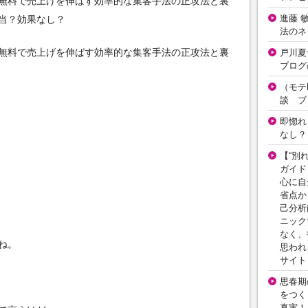
無料で売上げを伸ばす効率的な集客手法の正攻法と裏
進藤 
当？効果なし？
法のネ
無料で売上げを伸ばす効率的な集客手法の正攻法と裏
戸川夏
ブログ
（モテ
談 ブ
即惚れ
なし？
【“別
ガイド
心に自
省点か
己分析
ニック
なく、
ね。
思われ
サイト
思春期の
をつく
真実！