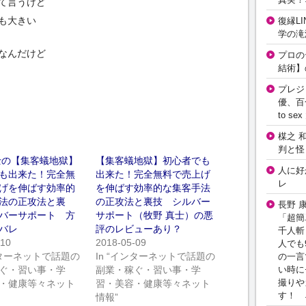
て言うけど
も大きい
復縁L
学の滝
なんだけど
プロの
結術】
プレジ
優、百
to 
楳之 
判と怪
士の【集客蟻地獄】
【集客蟻地獄】初心者でも
人に好
も出来た！完全無
出来た！完全無料で売上げ
レ
げを伸ばす効率的
を伸ばす効率的な集客手法
法の正攻法と裏
の正攻法と裏技 シルバー
長野 
バーサポート 方
サポート（牧野 真士）の悪
「超簡
バレ
評のレビューあり？
千人斬
-10
2018-05-09
人でも
インターネットで話題の
In “インターネットで話題の
の一言
い時に
ぐ・習い事・学
副業・稼ぐ・習い事・学
撮りや
・健康等々ネット
習・美容・健康等々ネット
す！ 
情報”