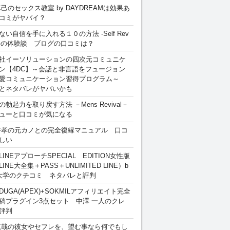
卓己のセックス教室 by DAYDREAMは効果あ
コミがヤバイ？
ない自信を手に入れる１０の方法 -Self Rev
ion-の体験談 ブログの口コミは？
社イーソリューションの四次元コミュニケ
ン【4DC】～会話と非言語をフュージョン
愛コミュニケーション習得プログラム～
とネタバレがヤバいかも
勃起力を取り戻す方法 －Mens Revival－
ューと口コミが気になる
裕孝の元カノとの完全復縁マニュアル 口コ
しい
INEアプローチSPECIAL EDITION女性版
INE大全集＋PASS＋UNLIMITED LINE）b
大学のクチコミ ネタバレと評判
DUGA(APEX)+SOKMILアフィリエイト完全
稿プラグイン3点セット 中澤 一人のクレ
評判
慎哉の彼女やセフレを、望む事なら何でもし