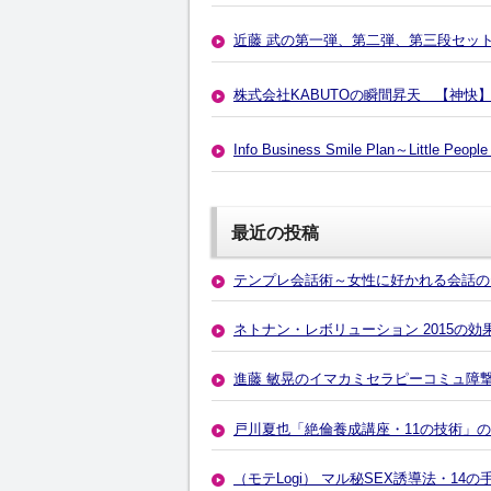
近藤 武の第一弾、第二弾、第三段セッ
株式会社KABUTOの瞬間昇天 【神快
Info Business Smile Plan～Littl
最近の投稿
テンプレ会話術～女性に好かれる会話の
ネトナン・レボリューション 2015の
進藤 敏晃のイマカミセラピーコミュ障
戸川夏也「絶倫養成講座・11の技術」
（モテLogi） マル秘SEX誘導法・1