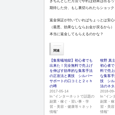
きちんとした方法でやれば効果は出るっ
期待した分、もし裏切られたらショック
返金保証が付いていればちょっとは安心
（最悪、効果なしならお金が戻るから）
本当に返金してもらえるのかな？
関連
【集客蟻地獄】初心者でも
牧野 真
出来た！完全無料で売上げ
初心者で
を伸ばす効率的な集客手法
料で売上
の正攻法と裏技 シルバー
な集客手
サポートの口コミと２ｃｈ
技 シル
の噂
法のネタ
2017-05-14
2018-09
In “インターネットで話題の
In “
副業・稼ぐ・習い事・学
副業・稼
習・美容・健康等々ネット
習・美容
情報”
情報”