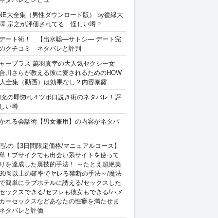
INE大全集（男性ダウンロード版） by復縁大
澤 宗之が評価されてる 怪しい噂？
デート術！ 【出水聡―サトシ― デート完
のクチコミ ネタバレと評判
ャープラス 萬羽真幸の大人気セクシー女
合川さらが教える彼に愛されるためのHOW
sex 大全集（動画）は効果なし？内容暴露
和充の即惚れ４ツボ口説き術のネタバレ！評
しい噂
かれる会話術【男女兼用】の内容がネタバ
康弘の【3日間限定価格/マニュアルコース】
単！ブサイクでも出会い系サイトを使って
りを達成した裏技的手法！ ～たとえ超絶美
90％以上の確率でヤレる禁断の手法～/魔法
で簡単にラブホテルに誘える/セックスした
セックスできる/セフレも彼女もできる/ハメ
カーセックスなどあなたの性癖を満たせま
ネタバレと評価