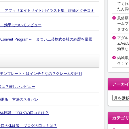
てくれ
たん調
ト アフィリエイトサイト用イラスト集 評価とクチコミ
風俗嬢
ームプ
】 効果についてレビュー
させる
アダル
e People Convert Program～ まつい工芸株式会社の経歴を暴露
ムVer.
効果な
結城隼
そ！？
テンプレート～はインチキなの？クレームや評判
アーカ
効果は？厳しいレビュー
ア
撃退版 方法のネタバレ
ー
カ
の体験談 ブログの口コミは？
イ
カテゴ
ブ
4の手口の体験談 ブログの口コミは？