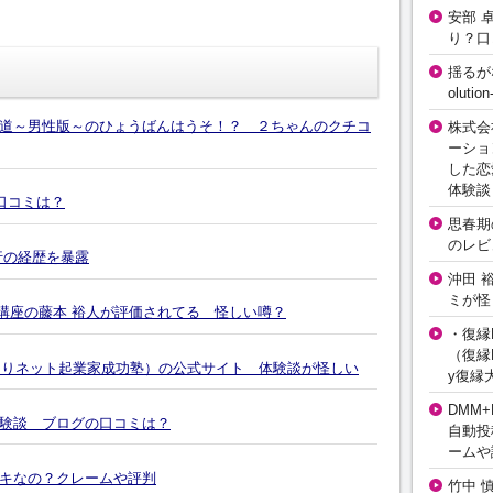
安部 
り？口
揺るが
olut
道～男性版～のひょうばんはうそ！？ ２ちゃんのクチコ
株式会
ーショ
した恋
体験談
の口コミは？
思春期の
のレビ
行の経歴を暴露
沖田 
ミが怪
スタディ講座の藤本 裕人が評価されてる 怪しい噂？
・復縁L
（復縁L
ひとりネット起業家成功塾）の公式サイト 体験談が怪しい
y復縁
DMM+
験談 ブログの口コミは？
自動投
ームや
キなの？クレームや評判
竹中 