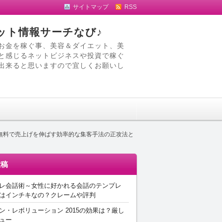
サイトマップ
RSS
ット情報サーチなび♪
お金を稼ぐ事、美容＆ダイエット、美
と感じるネットビジネスや投資で稼ぐ
出来ると思いますので宜しくお願いし
無料で売上げを伸ばす効率的な集客手法の正攻法と
投稿
レ会話術～女性に好かれる会話のテンプレ
はインチキなの？クレームや評判
ン・レボリューション 2015の効果は？厳し
ュー