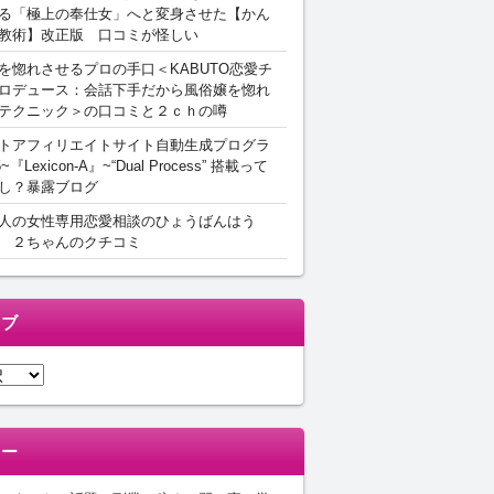
る「極上の奉仕女」へと変身させた【かん
教術】改正版 口コミが怪しい
を惚れさせるプロの手口＜KABUTO恋愛チ
ロデュース：会話下手だから風俗嬢を惚れ
テクニック＞の口コミと２ｃｈの噂
トアフィリエイトサイト自動生成プログラ
5~『Lexicon-A』~“Dual Process” 搭載って
し？暴露ブログ
人の女性専用恋愛相談のひょうばんはう
 ２ちゃんのクチコミ
イブ
リー