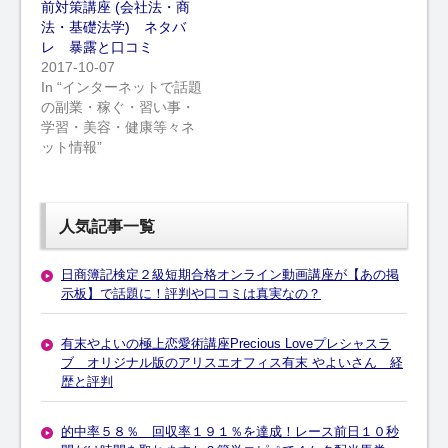
前対策講座 (会社法・商
法・基礎法学) ネタバ
レ 暴露と口コミ
2017-10-07
In “インターネットで話題
の副業・稼ぐ・習い事・
学習・美容・健康等々ネ
ット情報”
人気記事一覧
日商簿記検定２級短期合格オンライン動画講座が【あの掲
示板】で話題に！評判や口コミは真実なの？
有末やよいの極上恋愛術講座Precious Loveプレシャスラ
ブ オリジナル版のアリスエオフィス有末 やよいさん 経
歴と評判
的中率５８％ 回収率１９１％を達成！レース前日１０秒