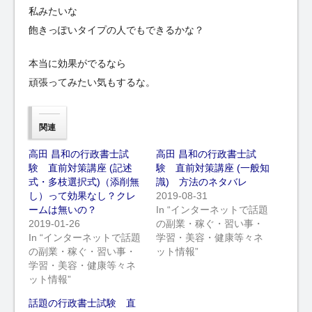
私みたいな
飽きっぽいタイプの人でもできるかな？
本当に効果がでるなら
頑張ってみたい気もするな。
関連
高田 昌和の行政書士試
高田 昌和の行政書士試
験 直前対策講座 (記述
験 直前対策講座 (一般知
式・多枝選択式)（添削無
識) 方法のネタバレ
し）って効果なし？クレ
2019-08-31
ームは無いの？
In “インターネットで話題
2019-01-26
の副業・稼ぐ・習い事・
In “インターネットで話題
学習・美容・健康等々ネ
の副業・稼ぐ・習い事・
ット情報”
学習・美容・健康等々ネ
ット情報”
話題の行政書士試験 直