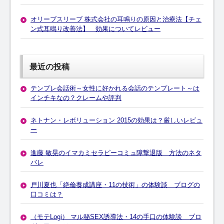
オリーブスリーブ 株式会社の耳鳴りの原因と治療法【チェ
ン式耳鳴り改善法】 効果についてレビュー
最近の投稿
テンプレ会話術～女性に好かれる会話のテンプレート～は
インチキなの？クレームや評判
ネトナン・レボリューション 2015の効果は？厳しいレビュ
ー
進藤 敏晃のイマカミセラピーコミュ障撃退版 方法のネタ
バレ
戸川夏也「絶倫養成講座・11の技術」の体験談 ブログの
口コミは？
（モテLogi） マル秘SEX誘導法・14の手口の体験談 ブロ