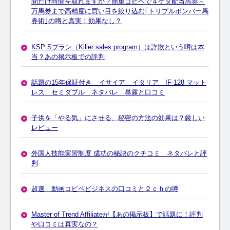
間だけ時間を取れますか？簡単コピペで４ケタ配当馬券～
万馬券まで高精度に買い目を絞り込む｢トリプルボンバー馬
券術｣の噂と真実！効果なし？
KSP Sプラン（Killer sales program）は詐欺という噂は本
当？あの掲示板での評判
話題の15年保証付き イサイア イタリア IF-128 マット
レス セミダブル ネタバレ 暴露と口コミ
子供を「やる気」にさせる、秘密の方法の効果は？厳しい
レビュー
外国人技能実習制度 成功の秘訣のクチコミ ネタバレと評
判
超速 動画コピペビジネスの口コミと２ｃｈの噂
Master of Trend Affiliateが【あの掲示板】で話題に！評判
や口コミは真実なの？