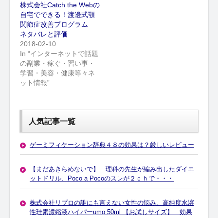
株式会社Catch the Webの
自宅でできる！渡邊式顎
関節症改善プログラム
ネタバレと評価
2018-02-10
In “インターネットで話題
の副業・稼ぐ・習い事・
学習・美容・健康等々ネ
ット情報”
人気記事一覧
ゲーミフィケーション辞典４８の効果は？厳しいレビュー
【まだあきらめないで】 理科の先生が編み出したダイエ
ットドリル、Poco a Pocoのスレが２ｃｈで・・・
株式会社リプロの誰にも言えない女性の悩み。高純度水溶
性珪素濃縮液ハイパーumo 50ml 【お試しサイズ】 効果