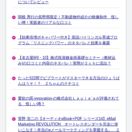
についてレビュー
関根 秀行の長野県限定！不動産物件紹介の映像制作 怪し
い噂！実践者のリアルな口コミ
【効果倍増ボキャパワー付き】英語バイリンガル育成プロ
グラム「リスニングパワー」のネタバレと効果を暴露
【名古屋9/9・10】株式投資錬金術基礎セミナー（教材込
み)の口コミと内容のネタバレ！実態が２ｃｈに流出？
たった5日間でビブラートがマスターできる方法のひょうば
んはうそ！？ ２ちゃんのクチコミ
愛欲の罠-innovation-の株式会社Ｌａｕｌｅ’ａが評価されて
る 怪しい噂？
菅野 浩二の【オーディオeBook+PDF シリーズ14】eMail
Marketing REVOLUTION オートレスポンダーを完全に使
いこなす！本当のeメールマーケティングを掌握する。 ２