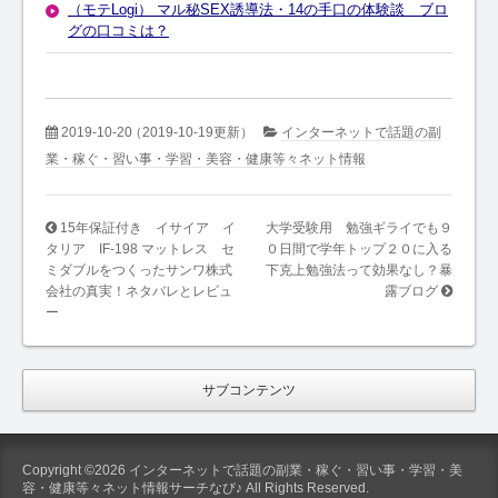
（モテLogi） マル秘SEX誘導法・14の手口の体験談 ブロ
グの口コミは？
2019-10-20
（2019-10-19更新）
インターネットで話題の副
業・稼ぐ・習い事・学習・美容・健康等々ネット情報
15年保証付き イサイア イ
大学受験用 勉強ギライでも９
タリア IF-198 マットレス セ
０日間で学年トップ２０に入る
ミダブルをつくったサンワ株式
下克上勉強法って効果なし？暴
会社の真実！ネタバレとレビュ
露ブログ
ー
サブコンテンツ
Copyright ©2026 インターネットで話題の副業・稼ぐ・習い事・学習・美
容・健康等々ネット情報サーチなび♪ All Rights Reserved.