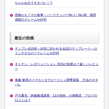
ちゃんねるでネタバレ！？
危険かも？その食事！バックナンバーNo.1～No.80 植田
茂樹のクレームや評判
最近の投稿
テンプレ会話術～女性に好かれる会話のテンプレート～は
インチキなの？クレームや評判
ネトナン・レボリューション 2015の効果は？厳しいレビュ
ー
進藤 敏晃のイマカミセラピーコミュ障撃退版 方法のネタ
バレ
戸川夏也「絶倫養成講座・11の技術」の体験談 ブログの
口コミは？