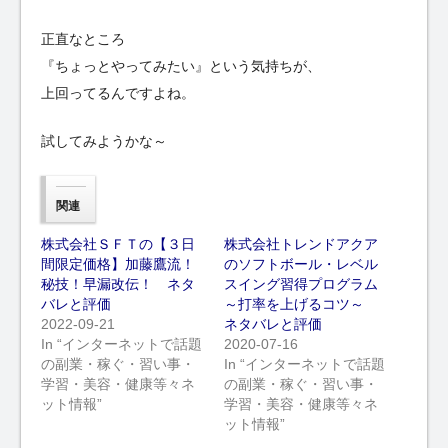
正直なところ
『ちょっとやってみたい』という気持ちが、
上回ってるんですよね。
試してみようかな～
関連
株式会社ＳＦＴの【３日
株式会社トレンドアクア
間限定価格】加藤鷹流！
のソフトボール・レベル
秘技！早漏改伝！ ネタ
スイング習得プログラム
バレと評価
～打率を上げるコツ～
2022-09-21
ネタバレと評価
In “インターネットで話題
2020-07-16
の副業・稼ぐ・習い事・
In “インターネットで話題
学習・美容・健康等々ネ
の副業・稼ぐ・習い事・
ット情報”
学習・美容・健康等々ネ
ット情報”