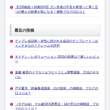
【CD5枚組＋特典DVD】ガン患者の不安を希望へと導く五
つの教えの効果が気になる！体験ブログの口コミ
最近の投稿
テンプレ会話術～女性に好かれる会話のテンプレート～は
インチキなの？クレームや評判
ネトナン・レボリューション 2015の効果は？厳しいレビュ
ー
進藤 敏晃のイマカミセラピーコミュ障撃退版 方法のネタ
バレ
戸川夏也「絶倫養成講座・11の技術」の体験談 ブログの
口コミは？
（モテLogi） マル秘SEX誘導法・14の手口の体験談 ブロ
グの口コミは？