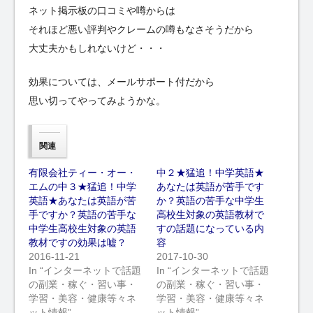
ネット掲示板の口コミや噂からは
それほど悪い評判やクレームの噂もなさそうだから
大丈夫かもしれないけど・・・
効果については、メールサポート付だから
思い切ってやってみようかな。
関連
有限会社ティー・オー・
中２★猛追！中学英語★
エムの中３★猛追！中学
あなたは英語が苦手です
英語★あなたは英語が苦
か？英語の苦手な中学生
手ですか？英語の苦手な
高校生対象の英語教材で
中学生高校生対象の英語
すの話題になっている内
教材ですの効果は嘘？
容
2016-11-21
2017-10-30
In “インターネットで話題
In “インターネットで話題
の副業・稼ぐ・習い事・
の副業・稼ぐ・習い事・
学習・美容・健康等々ネ
学習・美容・健康等々ネ
ット情報”
ット情報”