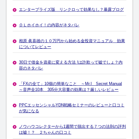
エンタープライズ版 リンクロって効果なし？暴露ブログ
ＯＬホイホイ！の内容がネタバレ
相原 眞喜雄の１０万円から始める金投資マニュアル 効果
についてレビュー
30日で借金を資産に変える方法 !は詐欺って嘘でしょ？内
容のネタバレ
「FXの全て」10個の簡単なこと ～Mr.I Secret Manual
～音声全10本 305分大容量の効果は？厳しいレビュー
PPCエッセンシャルYDN戦略セミナーのレビューと口コミ
が気になる
ノウハウコレクターから1週間で脱出する７つの法則の評判
は嘘！？ ２ちゃんの口コミ