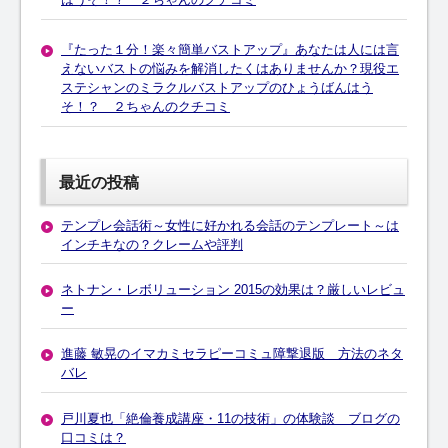
『たった１分！楽々簡単バストアップ』あなたは人には言
えないバストの悩みを解消したくはありませんか？現役エ
ステシャンのミラクルバストアップのひょうばんはう
そ！？ ２ちゃんのクチコミ
最近の投稿
テンプレ会話術～女性に好かれる会話のテンプレート～は
インチキなの？クレームや評判
ネトナン・レボリューション 2015の効果は？厳しいレビュ
ー
進藤 敏晃のイマカミセラピーコミュ障撃退版 方法のネタ
バレ
戸川夏也「絶倫養成講座・11の技術」の体験談 ブログの
口コミは？