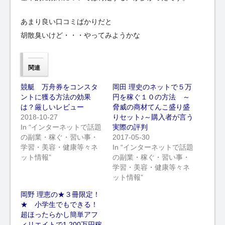
あまり良い口コミばかりだと
胡散臭いけど・・・やってみようかな
関連
競艇 万舟券をコンスタ
岡田 理史のネットで５万
ントに獲る方法の効果
円を稼ぐ１０の方法 ～
は？厳しいレビュー
脅威の商材てんこ盛り盛
2018-10-27
りセット♪～購入者が言う
In “インターネットで話題
実際の評判
の副業・稼ぐ・習い事・
2017-05-30
学習・美容・健康等々ネ
In “インターネットで話題
ット情報”
の副業・稼ぐ・習い事・
学習・美容・健康等々ネ
ット情報”
岡野 理恵の★３冊限定！
★ 小学生でもできる！
超ほったらかし簡単アフ
ィリエイトで1,200万円稼