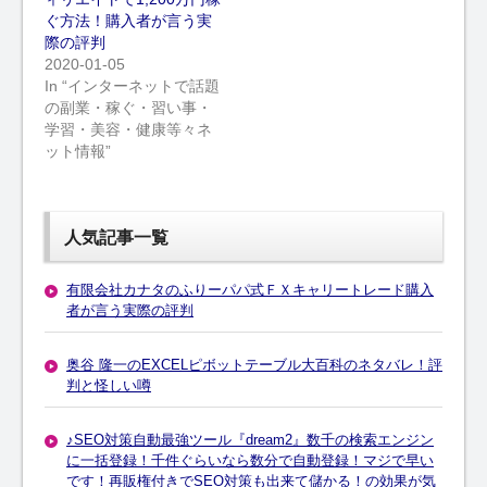
ぐ方法！購入者が言う実
際の評判
2020-01-05
In “インターネットで話題
の副業・稼ぐ・習い事・
学習・美容・健康等々ネ
ット情報”
人気記事一覧
有限会社カナタのふりーパパ式ＦＸキャリートレード購入
者が言う実際の評判
奥谷 隆一のEXCELピボットテーブル大百科のネタバレ！評
判と怪しい噂
♪SEO対策自動最強ツール『dream2』数千の検索エンジン
に一括登録！千件ぐらいなら数分で自動登録！マジで早い
です！再販権付きでSEO対策も出来て儲かる！の効果が気