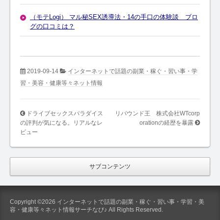
（モテLogi） マル秘SEX誘導法・14の手口の体験談 ブロ
グの口コミは？
2019-09-14
インターネットで話題の副業・稼ぐ・習い事・学
習・美容・健康等々ネット情報
ドライブセックスパラダイス
リバウンド王 株式会社WTcorp
の評判が気になる。リアルなレ
orationの経歴を暴露
ビュー
サブコンテンツ
Copyright ©2026 インターネットで話題の副業・稼ぐ・習い事・学習・美
容・健康等々ネット情報サーチなび♪ All Rights Reserved.