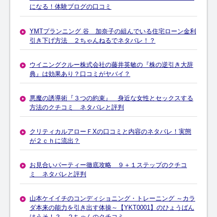
になる！体験ブログの口コミ
YMTプランニング 谷 加奈子の組んでいる住宅ローン金利
引き下げ方法 ２ちゃんねるでネタバレ！？
ウイニングクルー株式会社の藤井英敏の『株の逆引き大辞
典』は効果あり？口コミがヤバイ？
悪魔の誘導術『３つの約束』 身近な女性とセックスする
方法のクチコミ ネタバレと評判
クリティカルアローＦXの口コミと内容のネタバレ！実態
が２ｃｈに流出？
お見合いパーティー徹底攻略 ９＋１ステップのクチコ
ミ ネタバレと評判
山本ケイイチのコンディショニング・トレーニング ～カラ
ダ本来の能力を引き出す体操～【YKT0001】のひょうばん
はうそ！？ ２ちゃんのクチコミ